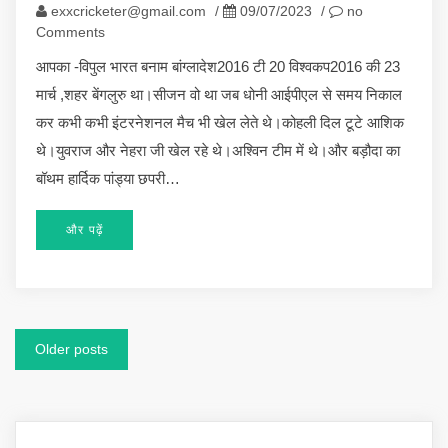
exxcricketer@gmail.com
/
09/07/2023
/
no
Comments
आपका -विपुल भारत बनाम बांग्लादेश2016 टी 20 विश्वकप2016 की 23
मार्च ,शहर बेंगलुरु था।सीजन वो था जब धोनी आईपीएल से समय निकाल
कर कभी कभी इंटरनेशनल मैच भी खेल लेते थे।कोहली दिल टूटे आशिक
थे।युवराज और नेहरा जी खेल रहे थे।अश्विन टीम में थे।और बड़ौदा का
बॉथम हार्दिक पांड्या छपरी…
और पढ़ें
Posts
Older posts
navigation