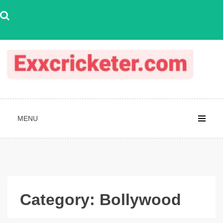
Skip
to
content
MENU
Category:
Bollywood