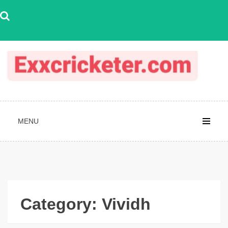
Skip
to
content
MENU
Category:
Vividh