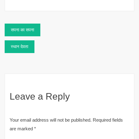
Post
सपना का सपना
navigation
स्थान देवता
Leave a Reply
Your email address will not be published.
Required fields
are marked
*