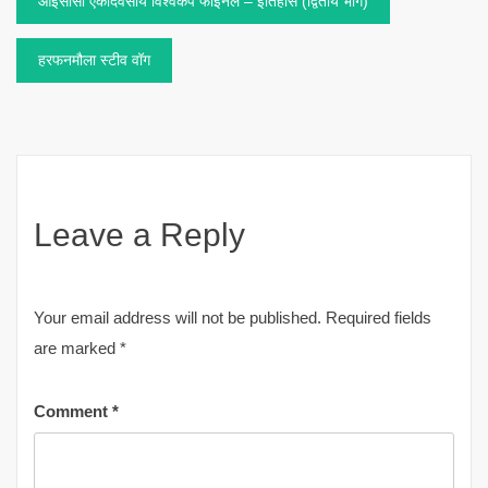
Post
आईसीसी एकदिवसीय विश्वकप फाइनल – इतिहास (द्वितीय भाग)
navigation
हरफनमौला स्टीव वॉग
Leave a Reply
Your email address will not be published.
Required fields
are marked
*
Comment
*