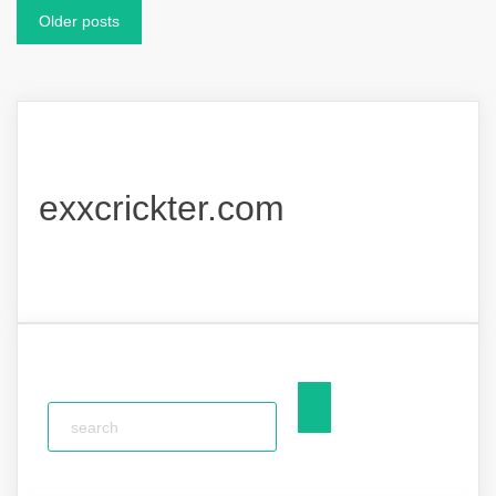
Posts
Older posts
navigation
exxcrickter.com