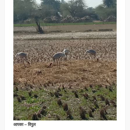
आपका – विपुल