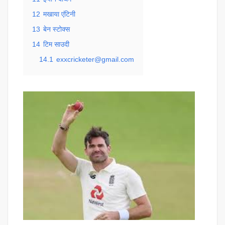
12
मखाया एंटिनी
13
बेन स्टोक्स
14
टिम साउदी
14.1
exxcricketer@gmail.com