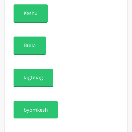
Keshu
Bulla
lagbhag
byomkesh