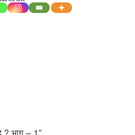
 है ? भाग – 1
”