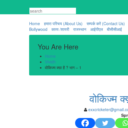
Skip
to
content
Home
हमारा परिचय (About Us)
सम्पर्क करें (Contact Us)
Bollywood
काव्य /शायरी
राजस्थान
आईपीएल
बीसीसीआई
You Are Here
Home
Vividh
वोकिज्म क्य़ा है ? भाग – 1
वोकिज्म क्
exxcricketer@gmail.
Spr