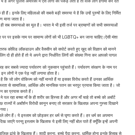
े है अगर पुलिस अमेरिका मे ऐसे लोगों को पकड़ लेती है तो वोक लोग हंगामा कर देते
ही हैं। इनके लिए महिलाओ की सबसे बड़ी समस्या ये है कि उन्हें पुरुषों के लिए निर्मित
ौण माना जाता है।
ी ही सब समस्याओ का मूल है। भारत मे भी इसी तर्ज पर ब्राम्हणों को सभी समस्याओं
ा पर पर इसके नाम पर सामान्य लोगों को भी LGBTQ+ बन जाना चाहिए।ऐसी मंशा
एक तरफ कोविड लॉकडाउन और वैक्सीन को सपोर्ट करते हुए ख़ुद को विज्ञान को मानने
िंग दो ही होते हैं तो ये अपने द्वारा निर्धारित लिंगों की संख्या गिना कर आपको पागल
 रह कर सबसे ज्यादा पर्यावरण को नुकसान पहुंचाते हैं। पर्यावरण संरक्षण के नाम पर
न लोगों ने एक पेड़ नहीं लगाया होता है।
े है कि जो लोग वोकिज्म को नहीं मानते हैं या इसका विरोध करते हैं उनका आर्थिक
क्रूरता से सामाजिक, आर्थिक और मानसिक पतन का भरपूर प्रयास किया जाता है। जो
मन का प्रयास करते हैं।
े पल रहा बच्चा माँ के ही शरीर का हिस्सा है और अगर माँ चाहे तो बच्चे को अबॉर्ट
राज्यों में अबॉर्शन विरोधी कानून बनाए तो सरकार के खिलाफ़ अपना गुस्सा दिखाने
 गया।
वाले लोग हैं। ये इस्लाम को छोड़कर हर धर्म से घृणा करते हैं। हर धर्म का अपमान
ाएंगे परन्तु इस्लाम के खिलाफ ये इसी लिए नहीं बोल पाते हैं क्यूँकि इन्हें अपनी
िक ढांचे के खिलाफ हैं। शादी करना, बच्चे पैदा करना, धार्मिक होना इनके हिसाब से