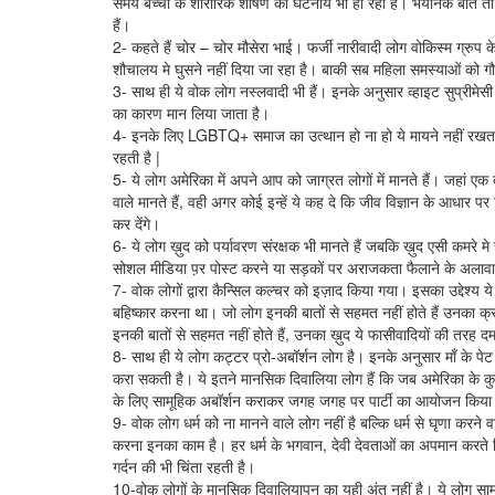
समय बच्चों के शारीरिक शोषण की घटनायें भी हो रही हैं। भयानक बात तो य
हैं।
2- कहते हैं चोर – चोर मौसेरा भाई। फर्जी नारीवादी लोग वोकिस्म ग्रुप के 
शौचालय मे घुसने नहीं दिया जा रहा है। बाकी सब महिला समस्याओं को ग
3- साथ ही ये वोक लोग नस्लवादी भी हैं। इनके अनुसार व्हाइट सुप्रीमेस
का कारण मान लिया जाता है।
4- इनके लिए LGBTQ+ समाज का उत्थान हो ना हो ये मायने नहीं रखत
रहती है |
5- ये लोग अमेरिका में अपने आप को जाग्रत लोगों में मानते हैं। जहां 
वाले मानते हैं, वही अगर कोई इन्हें ये कह दे कि जीव विज्ञान के आधार पर ल
कर देंगे।
6- ये लोग ख़ुद को पर्यावरण संरक्षक भी मानते हैं जबकि ख़ुद एसी कमरे मे
सोशल मीडिया प़र पोस्ट करने या सड़कों पर अराजकता फैलाने के अलावा इ
7- वोक लोगों द्वारा कैन्सिल कल्चर को इज़ाद किया गया। इसका उद्देश्य य
बहिष्कार करना था। जो लोग इनकी बातों से सहमत नहीं होते हैं उनका 
इनकी बातों से सहमत नहीं होते हैं, उनका ख़ुद ये फासीवादियों की तरह द
8- साथ ही ये लोग कट्टर प्रो-अबॉर्शन लोग है। इनके अनुसार माँ के पेट म
करा सकती है। ये इतने मानसिक दिवालिया लोग हैं कि जब अमेरिका के कुछ 
के लिए सामूहिक अबॉर्शन कराकर जगह जगह पर पार्टी का आयोजन किया
9- वोक लोग धर्म को ना मानने वाले लोग नहीं है बल्कि धर्म से घृणा करने 
करना इनका काम है। हर धर्म के भगवान, देवी देवताओं का अपमान करते दिख ज
गर्दन की भी चिंता रहती है।
10-वोक लोगों के मानसिक दिवालियापन का यही अंत नहीं है। ये लोग सामाज