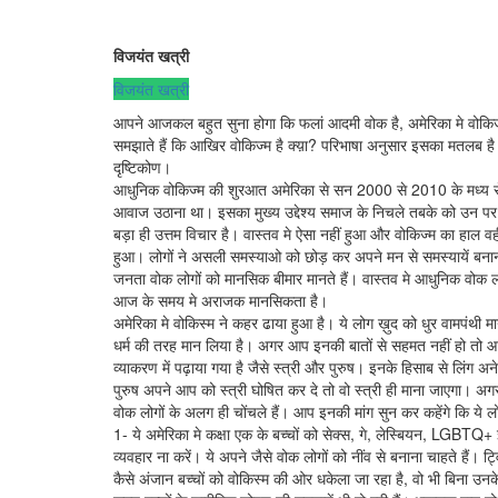
विजयंत खत्री
विजयंत खत्री
आपने आजकल बहुत सुना होगा कि फलां आदमी वोक है, अमेरिका मे वोकिज्
समझाते हैं कि आखिर वोकिज्म है क्य़ा? परिभाषा अनुसार इसका मतलब ह
दृष्टिकोण।
आधुनिक वोकिज्म की शुरआत अमेरिका से सन 2000 से 2010 के मध्य से हुईं
आवाज उठाना था। इसका मुख्य उद्देश्य समाज के निचले तबके को उन पर 
बड़ा ही उत्तम विचार है। वास्तव मे ऐसा नहीं हुआ और वोकिज्म का हाल 
हुआ। लोगों ने असली समस्याओ को छोड़ कर अपने मन से समस्यायें ब
जनता वोक लोगों को मानसिक बीमार मानते हैं। वास्तव मे आधुनिक वोक ल
आज के समय मे अराजक मानसिकता है।
अमेरिका मे वोकिस्म ने कहर ढाया हुआ है। ये लोग ख़ुद को धुर वामपंथी मानत
धर्म की तरह मान लिया है। अगर आप इनकी बातों से सहमत नहीं हो तो आप प
व्याकरण में पढ़ाया गया है जैसे स्त्री और पुरुष। इनके हिसाब से लिंग अन
पुरुष अपने आप को स्त्री घोषित कर दे तो वो स्त्री ही माना जाएगा। अगर
वोक लोगों के अलग ही चोंचले हैं। आप इनकी मांग सुन कर कहेंगे कि ये लो
1- ये अमेरिका मे कक्षा एक के बच्चों को सेक्स, गे, लेस्बियन, LGBTQ+ इत्या
व्यवहार ना करें। ये अपने जैसे वोक लोगों को नींव से बनाना चाहते हैं
कैसे अंजान बच्चों को वोकिस्म की ओर धकेला जा रहा है, वो भी बिना उनके