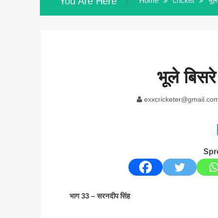
You Are Here
Home
cricket
भूल
भूले बिसर
exxcricketer@gmail.co
Spr
भाग 33 – सरनदीप सिंह