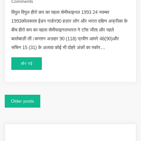
Comments
विपुल विपुल हीरो कप का पहला सेमीफाइनल 1993 24 नवम्बर
1993कोलकाता ईडन गार्डन90 हज़ार लोग और भारत दक्षिण अफ्रीका के
बीच हीरो कप का पहला सेमीफाइनलभारत ने टॉस जीता और पहले
बल्लेबाज़ी ली।कप्तान अज़हर 90 (118) प्रवीण आमरे 48(90)और
सचिन 15 (31) के अलावा कोई भी दोहरे अंकों का स्कोर…
और पढ़ें
Posts
Older posts
navigation