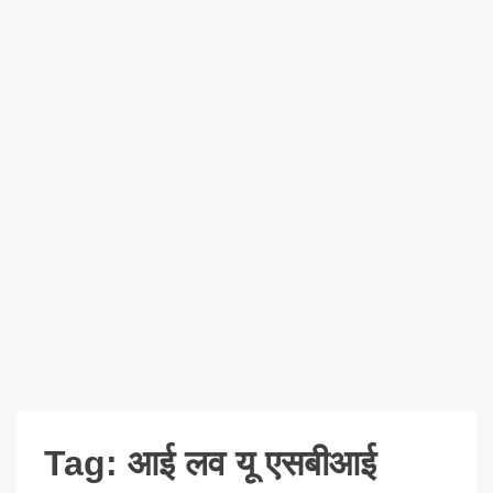
Tag:
आई लव यू एसबीआई