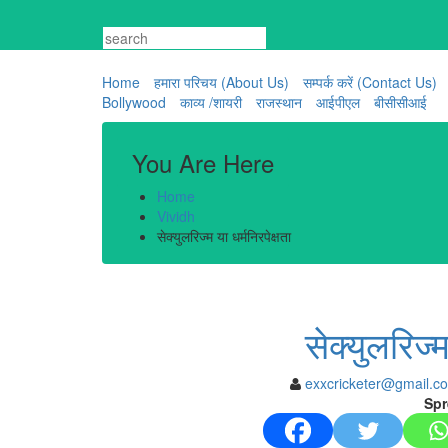
Skip
to
content
Home
हमारा परिचय (About Us)
सम्पर्क करें (Contact Us)
Bollywood
काव्य /शायरी
राजस्थान
आईपीएल
बीसीसीआई
You Are Here
Home
Vividh
सेक्युलरिज्म या धर्मनिरपेक्षता
सेक्युलरिज्म
exxcricketer@gmail.c
Spr