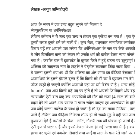
लेखक -आयुष अग्निहोत्री
आज के समय में एक शब्द बहुत सुनने को मिलता है
सेक्युलरिज्म या धर्मनिरपेक्षता
लेकिन वर्तमान में ये शब्द एक शब्द न होकर एक एजेंडा बन गया है। एक ऐस
दूसरी तरफ दूसरे धर्म को गाली दें। कुछ नेता, पत्रकार सामाजिक कार्यकर्त
विचार पढ़ें तब आपको पता लगेगा कि धर्मनिरपेक्षता के नाम पर कैसे आपको 
ये लोग बिलकिस बानो को लेकर तो उसके धर्म की दलील देकर न्याय मांगत
गया है। जबकि हाल में झारखंड के दुमका जिले में हुई घटना पर शुतुरमुर्ग क
अंकिता को शाहरुख नाम के लड़के ने पेट्रोल डालकर जिंदा जला दिया। 
ये घटना इतनी भयाभय थी कि अंकिता का अंत समय का वीडियो देखकर 
अपराधियों के इतने हौसले बुलंद हैं कि किसी को भी घर में घुसकर मार दे
फौज खड़ी हो जाएगी क्योंकि अपराधी यहां पर धर्म विशेष से है। अगर 
future”. जब आप किसी बड़े पद पर होते हैं तो आपकी जिम्मेदारी और ब
न्यायाधीश ऐसी बात कह कर अपराधियों की मौत की सजा (4 साल की बालिका क
बदल देंगे तो अपने आप समाज में गलत संदेश जाएगा एवं अपराधियों के हौसल
जब कोई घटना तबरेज के साथ हो जाती है तो देश का तमाम मीडिया , पत्रक
जाते हैं लेकिन जब पीड़िता निकिता तोमर हो तो सबके मुंह में दही जम 
मुआवजा देते हैं करोड़ों के चेक , प्लॉट, नौकरी तक की घोषणा हो जाती है
ऐसी हजारों घटनाएं हैं और इसमें केवल विपक्ष ही नहीं सत्ता पक्ष भी है। श
हत्या पर चुप्पी एवं कमलेश तिवारी तथा कन्हैया लाल के गला रेते जाने 