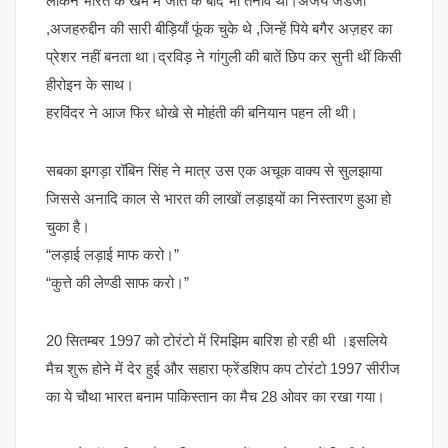
लेकिन भारत के खेमे में जीत के बाद भी तनाव था।अजय जडेजा
,अजहरुद्दीन की सारी बीड़ियाँ फूंक चुके थे ,जिन्हें पिये बगैर अज़हर का
प्रेशर नहीं बनता था।द्रविड़ ने गांगुली की बातें छिप कर सुनी थीं किसी
हीरोइन के साथ।
हरविंदर ने आज फिर धोखे से मोहंती की बनियान पहन ली थी।
सबका झगड़ा रॉबिन सिंह ने मात्र उस एक अचूक वाक्य से सुलझाया
जिससे अनादि काल से भारत की लाखों लड़ाइयों का निस्तारण हुआ हो
चुका है।
“लड़ाई लड़ाई माफ करो।”
“कुत्ते की लेण्डी साफ करो।”
20 सितम्बर 1997 को टोरंटो में रिमझिम बारिश हो रही थी ।इसलिये
मैच शुरू होने में देर हुई और सहारा फ्रेंडशिप कप टोरंटो 1997 सीरीज
का ये चौथा भारत बनाम पाकिस्तान का मैच 28 ओवर का रखा गया।