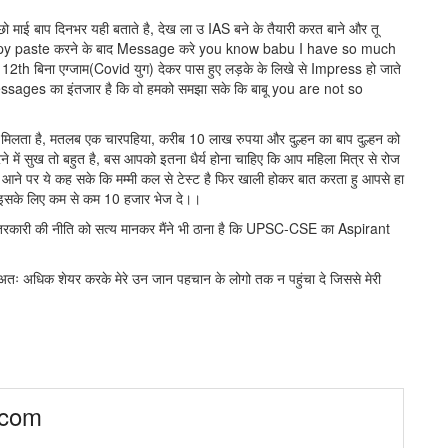
 माई बाप दिनभर यही बताते है, देख ला उ IAS बने के तैयारी करत बाने और तू
को copy paste करने के बाद Message करे you know babu I have so much
h बिना एग्जाम(Covid युग) देकर पास हुए लड़के के लिखे से Impress हो जाते
 messages का इंतजार है कि वो हमको समझा सके कि बाबू you are not so
ज मिलता है, मतलब एक चारपहिया, करीब 10 लाख रुपया और दुल्हन का बाप दुल्हन को
में सुख तो बहुत है, बस आपको इतना धैर्य होना चाहिए कि आप महिला मित्र से रोज
 आने पर ये कह सके कि मम्मी कल से टेस्ट है फिर खाली होकर बात करता हु आपसे हा
 इसके लिए कम से कम 10 हजार भेज दे।।
ेचो तरकारी की नीति को सत्य मानकर मैंने भी ठाना है कि UPSC-CSE का Aspirant
ः अधिक शेयर करके मेरे उन जान पहचान के लोगो तक न पहुंचा दे जिससे मेरी
.com