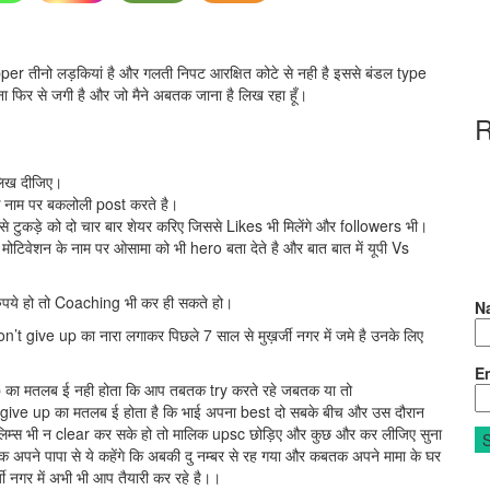
opper तीनो लड़कियां है और गलती निपट आरक्षित कोटे से नही है इससे बंडल type
 फिर से जगी है और जो मैने अबतक जाना है लिख रहा हूँ।
R
लिख दीजिए।
 नाम पर बकलोली post करते है।
टुकड़े को दो चार बार शेयर करिए जिससे Likes भी मिलेंगे और followers भी।
टिवेशन के नाम पर ओसामा को भी hero बता देते है और बात बात में यूपी Vs
 रुपये हो तो Coaching भी कर ही सकते हो।
N
 Don’t give up का नारा लगाकर पिछले 7 साल से मुख़र्जी नगर में जमे है उनके लिए
Em
 का मतलब ई नही होता कि आप तबतक try करते रहे जबतक या तो
give up का मतलब ई होता है कि भाई अपना best दो सबके बीच और उस दौरान
िम्स भी न clear कर सके हो तो मालिक upsc छोड़िए और कुछ और कर लीजिए सुना
अपने पापा से ये कहेंगे कि अबकी दु नम्बर से रह गया और कबतक अपने मामा के घर
र्जी नगर में अभी भी आप तैयारी कर रहे है।।