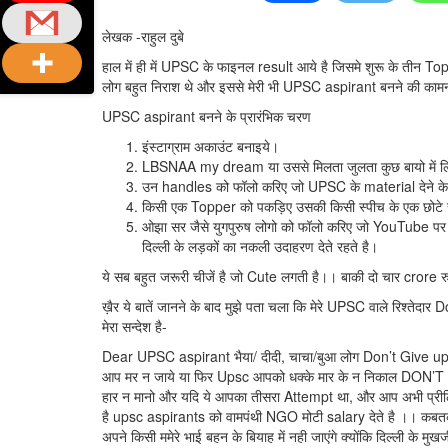
लेखक -राहुल दुबे
हाल में ही में UPSC के फाइनल result आये है जिसमे शुरू के तीन T
लोग बहुत निराश थे और इससे मेरी भी UPSC aspirant बनने की कामना
UPSC aspirant बनने के प्रारंभिक चरण
इंस्टाग्राम अकाउंट बनाइये।
LBSNAA my dream या उससे मिलता जुलता कुछ बायो में 
उन handles को फॉलो करिए जो UPSC के material देने के
किसी एक Topper को पकड़िए उसकी किसी स्पीच के एक छोटे से 
ओझा सर जैसे युगपुरुष लोगो को फॉलो करिए जो YouTube पर मो
दिल्ली के लड़कों का नकली उदाहरण देते रहते है।
ये सब बहुत जरूरी चीजें है जो Cute लगती है।। बाकी दो चार crore
ख़ैर ये बातें जानने के बाद मुझे पता चला कि मेरे UPSC वाले रिश्तेदार
मेरा सन्देश है-
Dear UPSC aspirant भैया/ दीदी, चाचा/बुआ लोग Don’t Give up
आप मर न जाये या फिर Upsc आपको धक्के मार के न निकाल DON’T 
हार न मानो और यदि ये आपका तीसरा Attempt था, और आप अभी प्रील
है upsc aspirants को वामपंथी NGO मोटी salary देते है ।। कबतक 
अपने किसी ममेरे भाई बहन के बियाह में नही जाएंगे क्योंकि दिल्ली के मुख