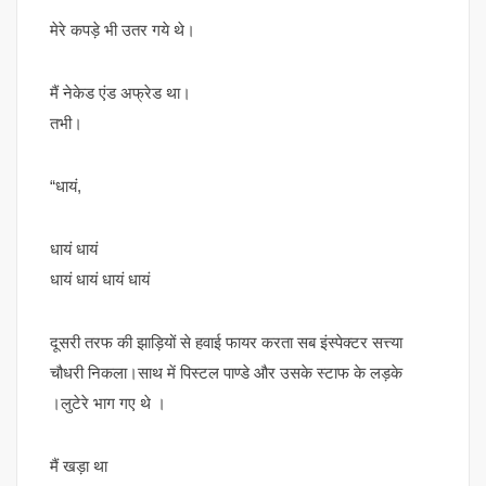
मेरे कपड़े भी उतर गये थे।
मैं नेकेड एंड अफ्रेड था।
तभी।
“धायं,
धायं धायं
धायं धायं धायं धायं
दूसरी तरफ की झाड़ियों से हवाई फायर करता सब इंस्पेक्टर सत्त्या
चौधरी निकला।साथ में पिस्टल पाण्डे और उसके स्टाफ के लड़के
।लुटेरे भाग गए थे ।
मैं खड़ा था