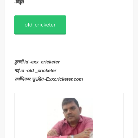
-विपुल
old_cricketer
पुरानी id -exx_cricketer
नई id -old _cricketer
सर्वाधिकार सुरक्षित -Exxcricketer.com