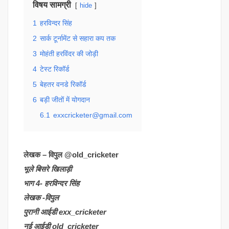
विषय सामग्री
hide
1
हरविन्दर सिंह
2
सार्क टूर्नामेंट से सहारा कप तक
3
मोहंती हरविंदर की जोड़ी
4
टेस्ट रिकॉर्ड
5
बेहतर वनडे रिकॉर्ड
6
बड़ी जीतों में योगदान
6.1
exxcricketer@gmail.com
लेखक – विपुल @old_cricketer
भूले बिसरे खिलाड़ी
भाग 4- हरविन्दर सिंह
लेखक -विपुल
पुरानी आईडी exx_cricketer
नई आईडी old_cricketer