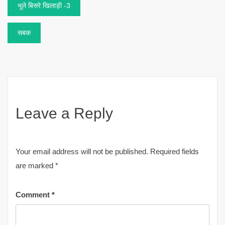
Post
भूले बिसरे खिलाड़ी -3
navigation
सबक
Leave a Reply
Your email address will not be published.
Required fields
are marked
*
Comment
*