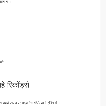
ौहान ने ।
 जो
े रिकॉर्ड्स
रा सबसे खराब स्ट्राइक रेट 468 का 1 इनिंग में ।