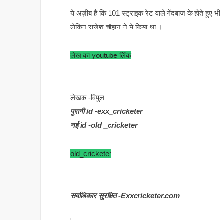
ये अज़ीब है कि 101 स्ट्राइक रेट वाले गेंदबाज के होते हुए भ
लेकिन राजेश चौहान ने ये किया था ।
लेख का youtube लिंक
लेखक -विपुल
पुरानी id -exx_cricketer
नई id -old _cricketer
old_cricketer
सर्वाधिकार सुरक्षित -Exxcricketer.com