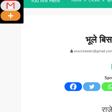
You Are Here
Home
cricket
भूल
भूले बि
exxcricketer@gmail.co
Spr
राज