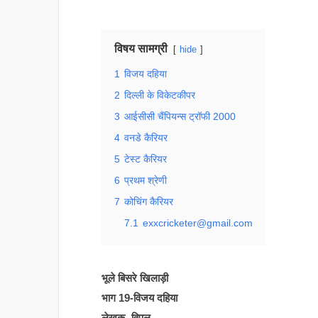
विषय सामग्री
hide
1
विजय दहिया
2
दिल्ली के विकेटकीपर
3
आईसीसी चैंपियन्स ट्रॉफी 2000
4
वनडे कैरियर
5
टेस्ट कैरियर
6
प्रथम श्रेणी
7
कोचिंग कैरियर
7.1
exxcricketer@gmail.com
भूले बिसरे खिलाड़ी
भाग 19-विजय दहिया
लेखक -विपुल