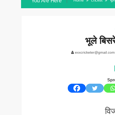
You Are Here
Home
cricket
भूल
भूले बिस
exxcricketer@gmail.com
Spr
वि