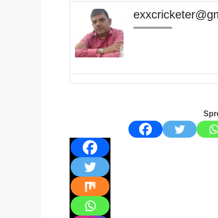
exxcricketer@g
Spr