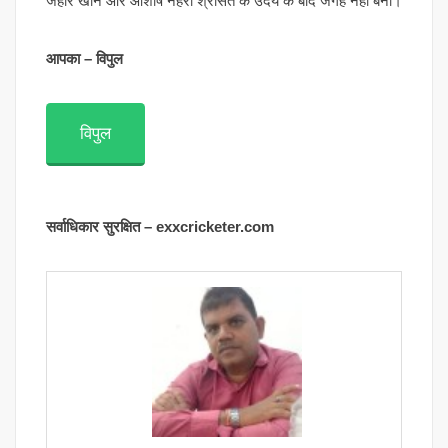
जहीर खान और आशीष नेहरा श्रीसंत के उदय के बाद जगह नहीं बनी।
आपका – विपुल
विपुल
सर्वाधिकार सुरक्षित – exxcricketer.com