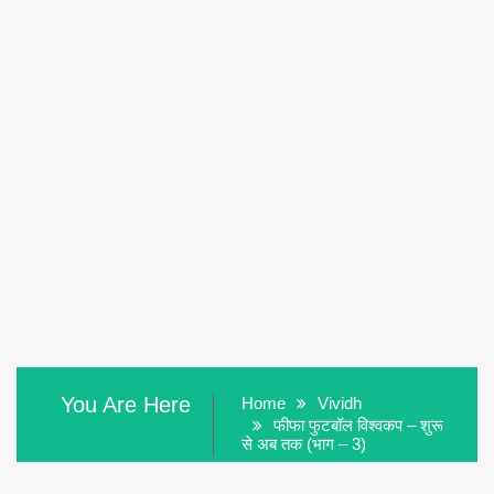
You Are Here
Home
Vividh
फीफा फुटबॉल विश्वकप – शुरू
से अब तक (भाग – 3)