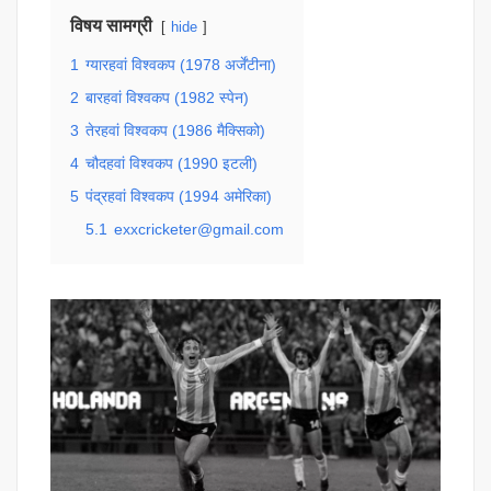
विषय सामग्री
hide
1
ग्यारहवां विश्वकप (1978 अर्जेंटीना)
2
बारहवां विश्वकप (1982 स्पेन)
3
तेरहवां विश्वकप (1986 मैक्सिको)
4
चौदहवां विश्वकप (1990 इटली)
5
पंद्रहवां विश्वकप (1994 अमेरिका)
5.1
exxcricketer@gmail.com