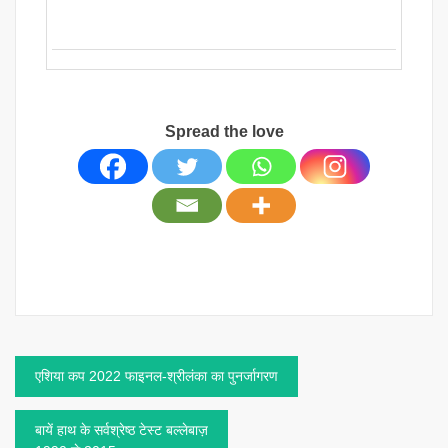
Spread the love
Post
एशिया कप 2022 फाइनल-श्रीलंका का पुनर्जागरण
navigation
बायें हाथ के सर्वश्रेष्ठ टेस्ट बल्लेबाज़