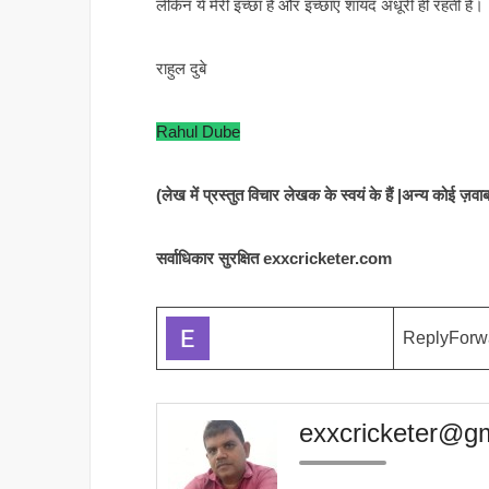
लेकिन ये मेरी इच्छा है और इच्छाएं शायद अधूरी ही रहती है।
राहुल दुबे
Rahul Dube
(लेख में प्रस्तुत विचार लेखक के स्वयं के हैं |अन्य कोई ज़वाबद
सर्वाधिकार सुरक्षित exxcricketer.com
ReplyForw
exxcricketer@g