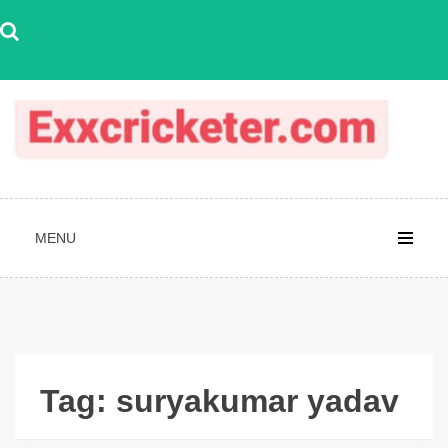
Skip
to
content
MENU
Tag:
suryakumar yadav