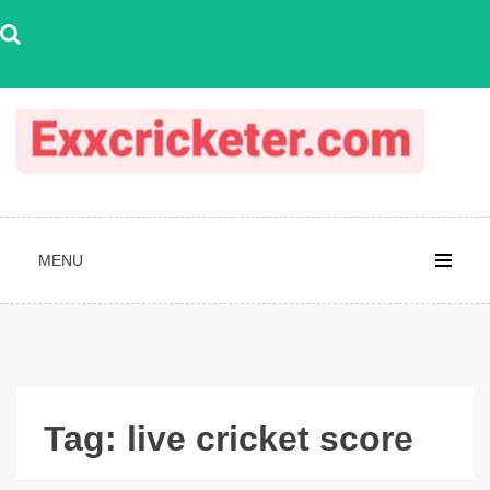
Skip
to
content
MENU
Tag:
live cricket score