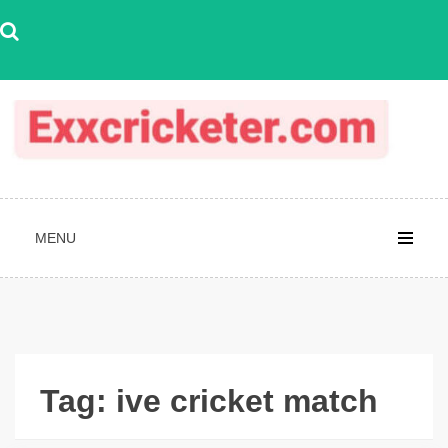
Skip
to
content
MENU
Tag:
ive cricket match