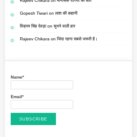
Rajeev Chikara
on
मानसिक रोगियों की बात
Gopesh Tiwari
on
लाश की कहानी
विक्रम सिंह देवड़ा
on
चुभने वाली हार
Rajeev Chikara
on
जिंदा रहना सबसे जरूरी है।
Name*
Email*