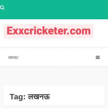
Skip
to
content
MENU
Tag:
लखनऊ