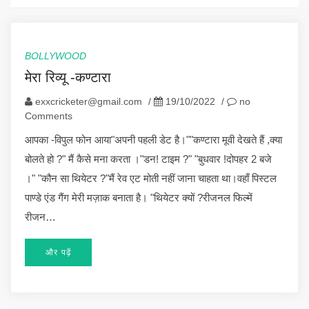
BOLLYWOOD
मेरा रिव्यू -कण्टारा
exxcricketer@gmail.com
/
19/10/2022
/
no
Comments
आपका -विपुल फोन आया"अपनी पहली डेट है।""कण्टारा मूवी देखते हैं ,क्या
बोलते हो ?" मैं कैसे मना करता ।"डन! टाइम ?" "बुधवार !दोपहर 2 बजे
।" "कौन सा थियेटर ?"मैं रेव एट मोती नहीं जाना चाहता था।वहाँ पिस्टल
पाण्डे एंड गैंग मेरी मज़ाक बनाता है। "थियेटर क्यों ?रीजनल फिल्में
रीजन…
और पढ़ें