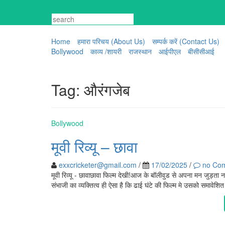
Skip
to
content
Home
हमारा परिचय (About Us)
सम्पर्क करें (Contact Us)
Bollywood
काव्य /शायरी
राजस्थान
आईपीएल
बीसीसीआई
Tag:
औरंगजेब
Bollywood
मूवी रिव्यू – छावा
exxcricketer@gmail.com
/
17/02/2025
/
no Co
मूवी रिव्यू - छावाछावा फिल्म देखी!आज के बॉलीवुड से अपना मन जुड़ता न
संभाजी का व्यक्तित्व ही ऐसा है कि ढाई घंटे की फिल्म मे उसको समा